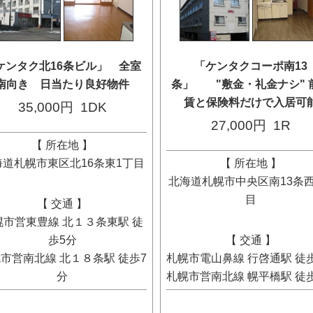
ケンタク北16条ビル」 全室
「ケンタクコーポ南13
南向き 日当たり良好物件
条」 "敷金・礼金ナシ" 
賃と保険料だけで入居可
35,000円
1DK
27,000円
1R
【 所在地 】
海道札幌市東区北16条東1丁目
【 所在地 】
北海道札幌市中央区南13条西
目
【 交通 】
幌市営東豊線 北１３条東駅 徒
歩5分
【 交通 】
市営南北線 北１８条駅 徒歩7
札幌市電山鼻線 行啓通駅 徒
分
札幌市営南北線 幌平橋駅 徒