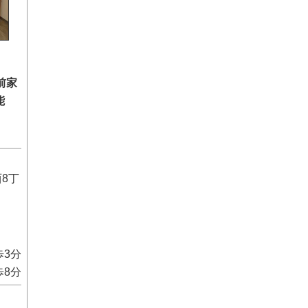
前家
能
8丁
歩3分
歩8分