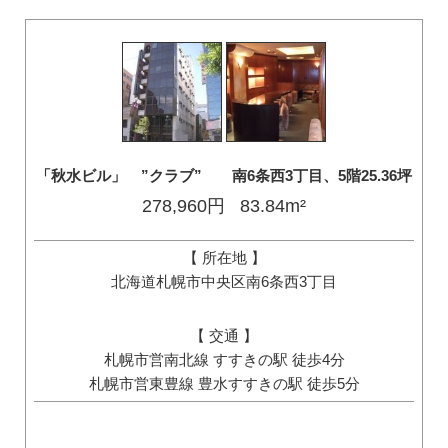
「秋水ビル」 ”クラブ” 南6条西3丁目、5階25.36坪
278,960円
83.84m²
【 所在地 】
北海道札幌市中央区南6条西3丁目
【 交通 】
札幌市営南北線 すすきの駅 徒歩4分
札幌市営東豊線 豊水すすきの駅 徒歩5分