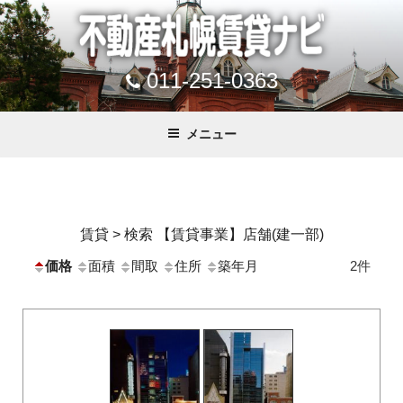
011-251-0363
メニュー
賃貸 > 検索 【賃貸事業】店舗(建一部)
価格
面積
間取
住所
築年月
2件